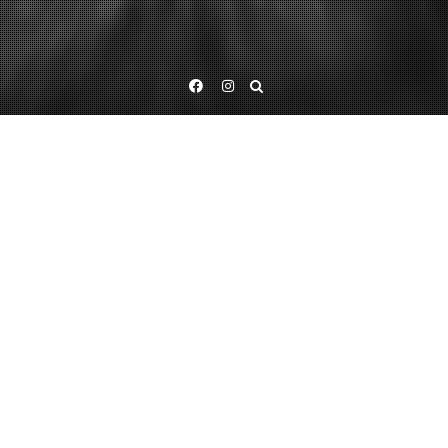
Facebook
Instagram
Lotería
No se encontraron productos que concuerden con la
selección.
Buscar:
ENTRADAS RECIENTES